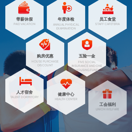
带薪休假
年度体检
员工食堂
PAID VACATION
STAFF CAFETERIA
ANNUAL PHYSICAL
EXAMINATION
购房优惠
五险一金
HOUSE PURCHASE
FIVE SOCIAL
DISCOUNT
INSURANCE AND ONE
HOUSING FUND
人才宿舍
健康中心
工会福利
TALENT DORMITORY
HEALTH CENTER
UNION WELFARE